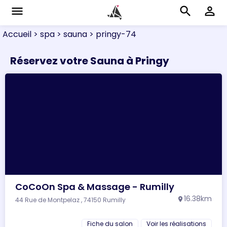
menu
search
perm_identity
Accueil
> spa
> sauna
> pringy-74
Réservez votre Sauna à Pringy
CoCoOn Spa & Massage - Rumilly
16.38km
44 Rue de Montpelaz , 74150 Rumilly
location_on
Fiche du salon
Voir les réalisations