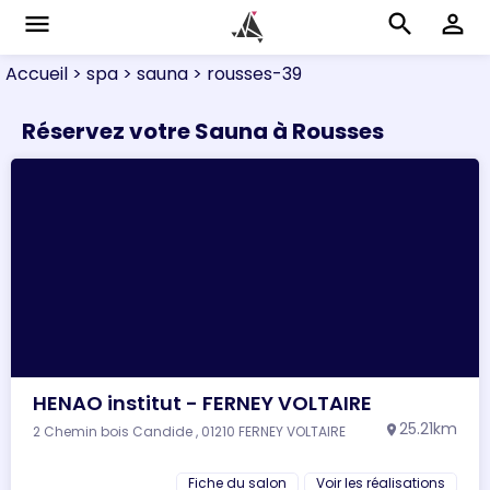
menu
search
perm_identity
Accueil
> spa
> sauna
> rousses-39
Réservez votre Sauna à Rousses
HENAO institut - FERNEY VOLTAIRE
25.21km
2 Chemin bois Candide , 01210 FERNEY VOLTAIRE
location_on
Fiche du salon
Voir les réalisations