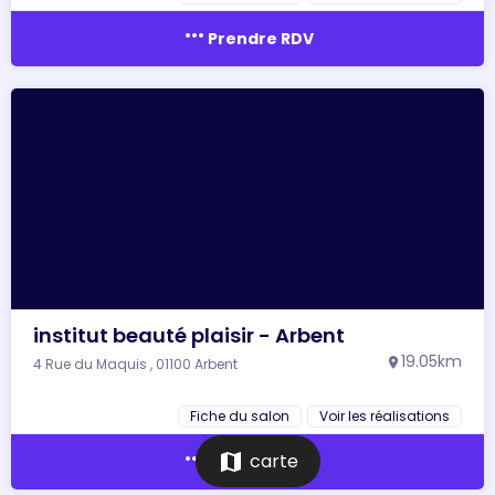
more_horiz
Prendre RDV
institut beauté plaisir - Arbent
19.05km
4 Rue du Maquis , 01100 Arbent
location_on
Fiche du salon
Voir les réalisations
more_horiz
map
carte
Prendre RDV