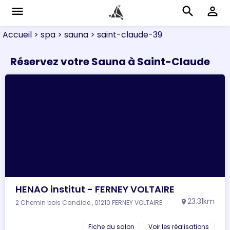
menu
search
perm_identity
Accueil
> spa
> sauna
> saint-claude-39
Réservez votre Sauna à Saint-Claude
HENAO institut - FERNEY VOLTAIRE
23.31km
2 Chemin bois Candide , 01210 FERNEY VOLTAIRE
location_on
Fiche du salon
Voir les réalisations