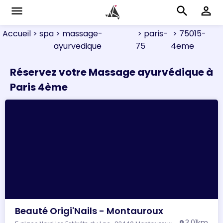
menu
search
perm_identity
Accueil
> spa
> massage-
> paris-
> 75015-
ayurvedique
75
4eme
Réservez votre Massage ayurvédique à
Paris 4ème
Beauté Origi'Nails - Montauroux
3.01km